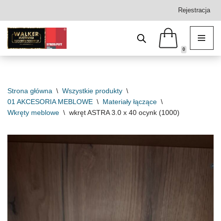
Rejestracja
Przejdź
do
treści
0
Strona główna
\
Wszystkie produkty
\
01 AKCESORIA MEBLOWE
\
Materiały łączące
\
Wkręty meblowe
\
wkręt ASTRA 3.0 x 40 ocynk (1000)