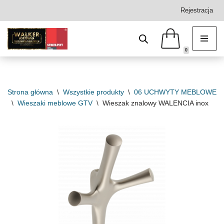
Rejestracja
Przejdź
do
treści
0
Strona główna
\
Wszystkie produkty
\
06 UCHWYTY MEBLOWE
\
Wieszaki meblowe GTV
\
Wieszak znalowy WALENCIA inox