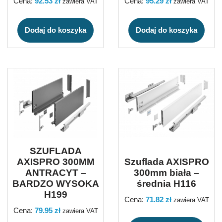
Cena:
92.53
zł
Cena:
95.29
zł
zawiera VAT
zawiera VAT
Dodaj do koszyka
Dodaj do koszyka
SZUFLADA
AXISPRO 300MM
Szuflada AXISPRO
ANTRACYT –
300mm biała –
BARDZO WYSOKA
średnia H116
H199
Cena:
71.82
zł
zawiera VAT
Cena:
79.95
zł
zawiera VAT