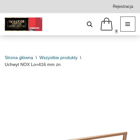
Rejestracja
Przejdź
do
treści
0
Strona główna
\
Wszystkie produkty
\
Uchwyt NOX Lo=416 mm zn