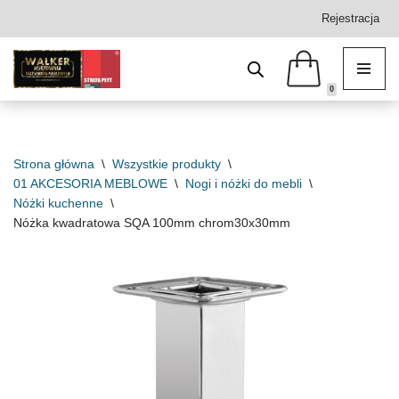
Rejestracja
Przejdź
do
treści
0
Strona główna
\
Wszystkie produkty
\
01 AKCESORIA MEBLOWE
\
Nogi i nóżki do mebli
\
Nóżki kuchenne
\
Nóżka kwadratowa SQA 100mm chrom30x30mm