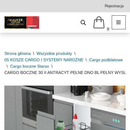
Rejestracja
Przejdź
do
treści
0
Strona główna
\
Wszystkie produkty
\
05 KOSZE CARGO I SYSTEMY NAROŻNE
\
Cargo podblatowe
\
Cargo boczne Starax
\
CARGO BOCZNE 30 II ANTRACYT PEŁNE DNO BL PEŁNY WYSU